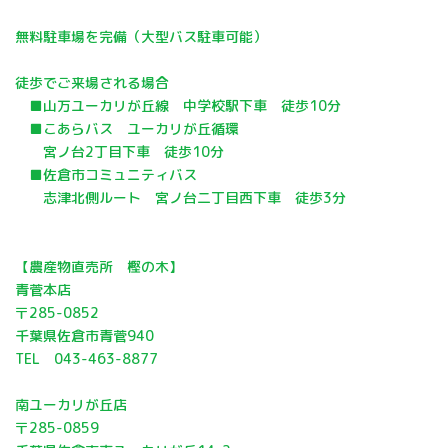
無料駐車場を完備（大型バス駐車可能）
徒歩でご来場される場合
■山万ユーカリが丘線 中学校駅下車 徒歩10分
■こあらバス ユーカリが丘循環
宮ノ台2丁目下車 徒歩10分
■佐倉市コミュニティバス
志津北側ルート 宮ノ台二丁目西下車 徒歩3分
【農産物直売所 樫の木】
青菅本店
〒285-0852
千葉県佐倉市青菅940
TEL 043-463-8877
南ユーカリが丘店
〒285-0859