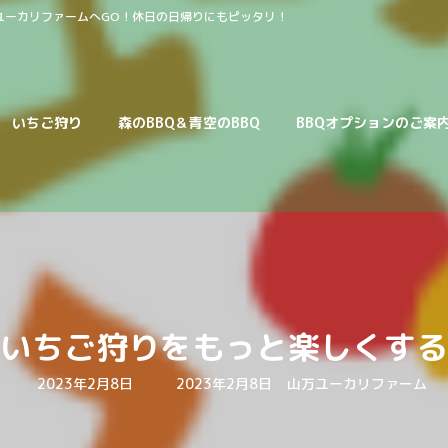
ユーカリファームへGO！休日の日帰りにもピッタリ！
いちご狩り
森のBBQ＆青空のBBQ
BBQオプションのご案
いちご狩りをもっと楽しくする
最
2023年2月8日
2023年2月8日
山万ユーカリファーム
終
更
新
日