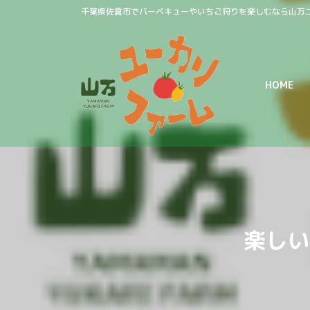
コ
ナ
千葉県佐倉市でバーベキューやいちご狩りを楽しむなら山万
ン
ビ
テ
ゲ
ン
ー
ツ
シ
HOME
へ
ョ
ス
ン
キ
に
ッ
移
プ
動
楽しい