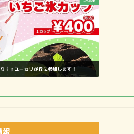
次の記事
まつりｉｎユーカリが丘に参加します！
情報