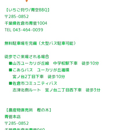
​​【いちご狩り/青空BBQ】
〒285-0852
千葉県佐倉市青菅1004
TEL 043-464-0039​
無料駐車場を完備（大型バス駐車可能）
徒歩でご来場される場合
■山万ユーカリが丘線 中学校駅下車 徒歩10分
■こあらバス ユーカリが丘循環
宮ノ台2丁目下車 徒歩10分
■佐倉市コミュニティバス
志津北側ルート 宮ノ台二丁目西下車 徒歩3分
【農産物直売所 樫の木】
青菅本店
〒285-0852
千葉県佐倉市青菅940