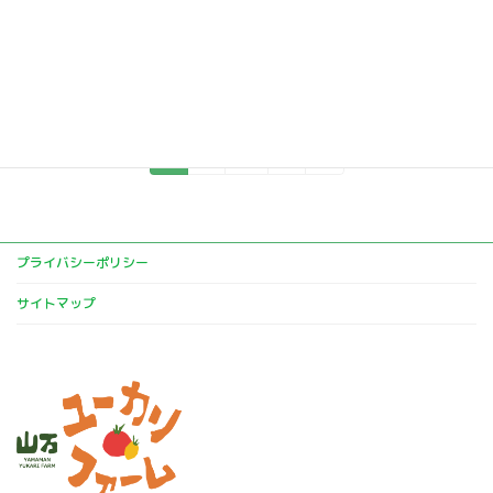
季節のお野菜特売セールや 「餅つき」「さつま
汁」など おいしい出店もいっぱい☆彡です
続きを読む
投
固
固
固
1
2
…
5
»
定
定
定
稿
ペ
ペ
ペ
ー
ー
ー
の
ジ
ジ
ジ
ペ
プライバシーポリシー
ー
サイトマップ
ジ
送
り